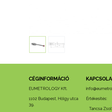
CÉGINFORMÁCIÓ
KAPCSOLA
EUMETROLOGY Kft.
info@eumetro
1102 Budapest, Hölgy utca
Értékesítés:
39.
Tancsa Zsolt