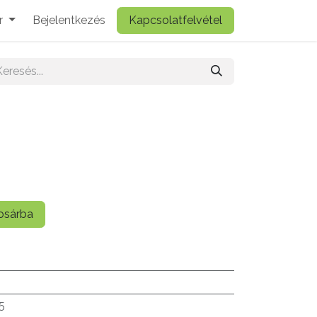
r
Bejelentkezés
Kapcsolatfelvétel
sárba
.5