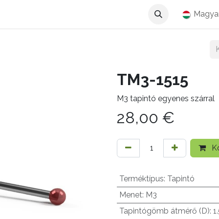
Magya
TM3-1515
M3 tapintó egyenes szárral
28,00
€
Ko
Terméktípus
:
Tapintó
Menet
:
M3
Tapintógömb átmérő (D)
:
1