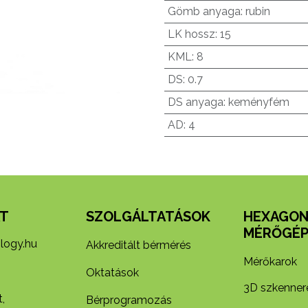
Gömb anyaga
:
rubin
LK hossz
:
15
KML
:
8
DS
:
0.7
DS anyaga
:
keményfém
AD
:
4
T
SZOLGÁLTATÁSOK
HEXAGO
MÉRŐGÉP
logy.hu
Akkreditált bérmérés
Mérőkarok
Oktatások
3D szkenner
,
Bérprogramozás