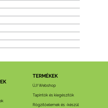
N
TERMÉKEK
EK
ÚJ! Webshop
Tapintók és kiegészítők
ek
Rögzítőelemek és -készül​