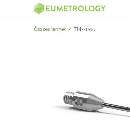
Kihagyás és továbblépés a tartalomhoz
MENÜ
Összes termék
TM3-1515