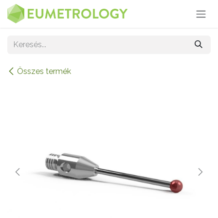
Kihagyás és továbblépés a tartalomhoz
Összes termék