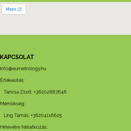
KAPCSOLAT
info@eumetrology.hu
Értékesítés:
Tancsa Zsolt, +36202687646
Mérnökség:
Ling Tamás, +36204116625
Hírlevélre feliratkozás: