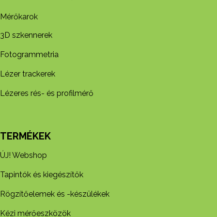
Mérőkarok
3D szkennerek
Fotogrammetria
Lézer trackerek
Lézeres rés- és profilmérő
TERMÉKEK
ÚJ! Webshop
Tapintók és kiegészítők
Rögzítőelemek és -készül​ékek
Kézi mérőeszközök