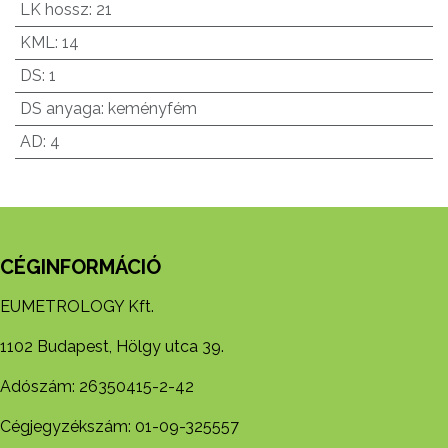
LK hossz
:
21
KML
:
14
DS
:
1
DS anyaga
:
keményfém
AD
:
4
CÉGINFORMÁCIÓ
EUMETROLOGY Kft.
1102 Budapest, Hölgy utca 39.
Adószám: 26350415-2-42
Cégjegyzékszám: 01-09-325557