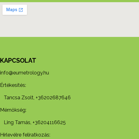
KAPCSOLAT
info@eumetrology.hu
Értékesítés:
Tancsa Zsolt, +36202687646
Mérnökség:
Ling Tamás, +36204116625
Hírlevélre feliratkozás: