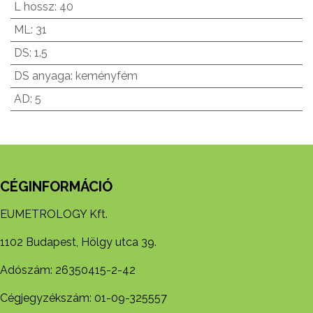
L hossz
:
40
ML
:
31
DS
:
1.5
DS anyaga
:
keményfém
AD
:
5
CÉGINFORMÁCIÓ
EUMETROLOGY Kft.
1102 Budapest, Hölgy utca 39.
Adószám: 26350415-2-42
Cégjegyzékszám: 01-09-325557