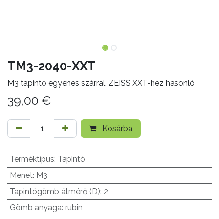
TM3-2040-XXT
M3 tapintó egyenes szárral, ZEISS XXT-hez hasonló
39,00
€
Kosárba
Terméktípus
:
Tapintó
Menet
:
M3
Tapintógömb átmérő (D)
:
2
Gömb anyaga
:
rubin