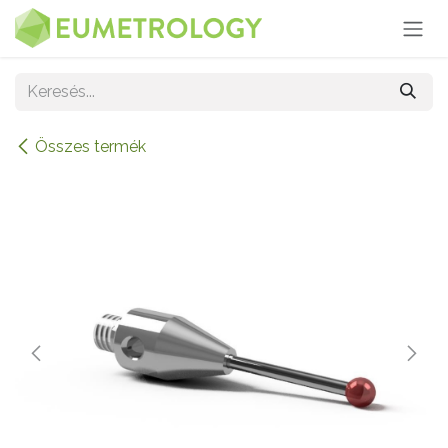
Kihagyás és továbblépés a tartalomhoz
Összes termék