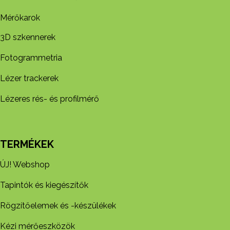
Mérőkarok
3D szkennerek
Fotogrammetria
Lézer trackerek
Lézeres rés- és profilmérő
TERMÉKEK
ÚJ! Webshop
Tapintók és kiegészítők
Rögzítőelemek és -készül​ékek
Kézi mérőeszközök