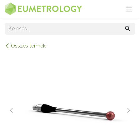
Kihagyás és továbblépés a tartalomhoz
Összes termék