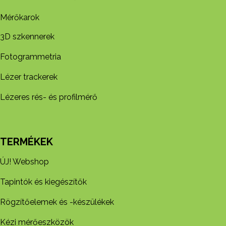
Mérőkarok
3D szkennerek
Fotogrammetria
Lézer trackerek
Lézeres rés- és profilmérő
TERMÉKEK
ÚJ! Webshop
Tapintók és kiegészítők
Rögzítőelemek és -készül​ékek
Kézi mérőeszközök