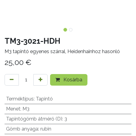
TM3-3021-HDH
M3 tapintó egyenes szárral, Heidenhainhoz hasonló
25,00
€
Kosárba
Terméktípus
:
Tapintó
Menet
:
M3
Tapintógömb átmérő (D)
:
3
Gömb anyaga
:
rubin