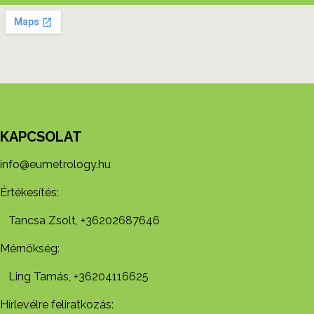
KAPCSOLAT
info@eumetrology.hu
Értékesítés:
Tancsa Zsolt, +36202687646
Mérnökség:
Ling Tamás, +36204116625
Hírlevélre feliratkozás: