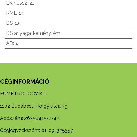
LK hossz
:
21
KML
:
14
DS
:
1.5
DS anyaga
:
keményfém
AD
:
4
CÉGINFORMÁCIÓ
EUMETROLOGY Kft.
1102 Budapest, Hölgy utca 39.
Adószám: 26350415-2-42
Cégjegyzékszám: 01-09-325557