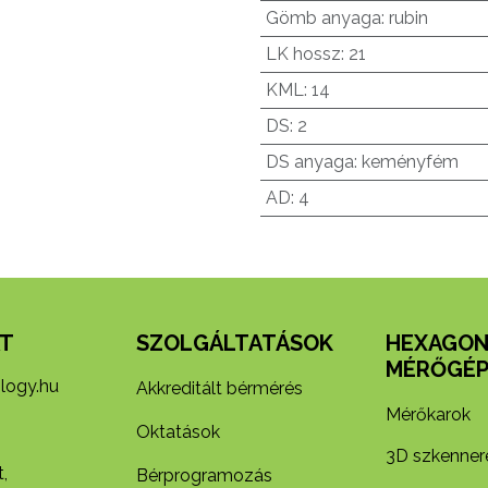
Gömb anyaga
:
rubin
LK hossz
:
21
KML
:
14
DS
:
2
DS anyaga
:
keményfém
AD
:
4
T
SZOLGÁLTATÁSOK
HEXAGO
MÉRŐGÉP
logy.hu
Akkreditált bérmérés
Mérőkarok
Oktatások
3D szkenner
,
Bérprogramozás