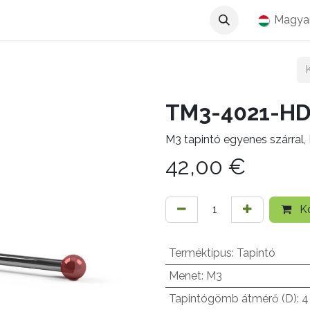
Magya
TM3-4021-H
M3 tapintó egyenes szárral
42,00
€
Ko
Terméktípus
:
Tapintó
Menet
:
M3
Tapintógömb átmérő (D)
:
4