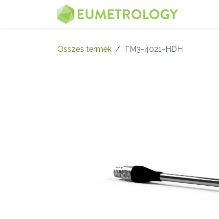
Kihagyás és továbblépés a tartalomhoz
MENÜ
Összes termék
TM3-4021-HDH