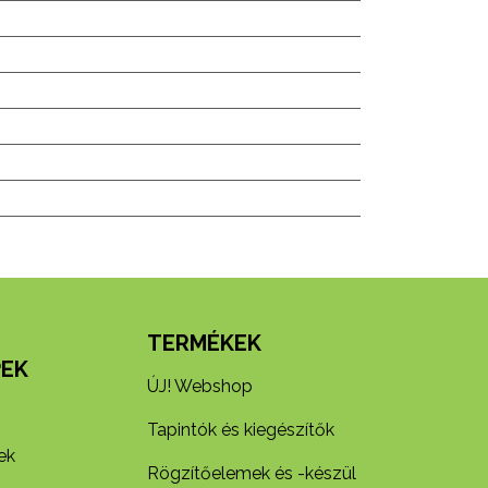
N
TERMÉKEK
EK
ÚJ! Webshop
Tapintók és kiegészítők
ek
Rögzítőelemek és -készül​