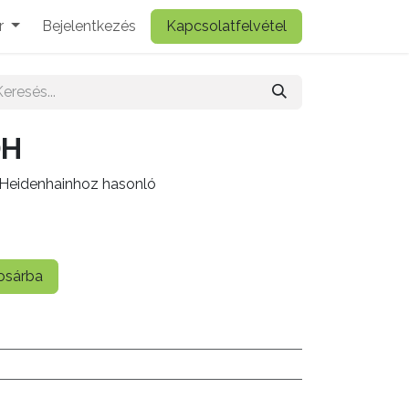
r
Bejelentkezés
Kapcsolatfelvétel
DH
, Heidenhainhoz hasonló
sárba