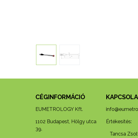
CÉGINFORMÁCIÓ
KAPCSOLA
EUMETROLOGY Kft.
info@eumetro
1102 Budapest, Hölgy utca
Értékesítés:
39.
Tancsa Zsolt