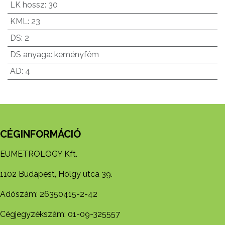
LK hossz
:
30
KML
:
23
DS
:
2
DS anyaga
:
keményfém
AD
:
4
CÉGINFORMÁCIÓ
EUMETROLOGY Kft.
1102 Budapest, Hölgy utca 39.
Adószám: 26350415-2-42
Cégjegyzékszám: 01-09-325557