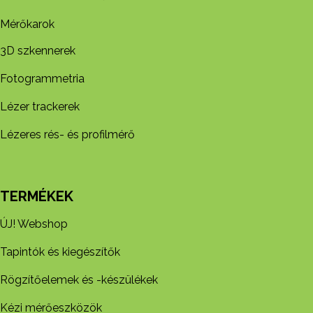
Mérőkarok
3D szkennerek
Fotogrammetria
Lézer trackerek
Lézeres rés- és profilmérő
TERMÉKEK
ÚJ! Webshop
Tapintók és kiegészítők
Rögzítőelemek és -készül​ékek
Kézi mérőeszközök