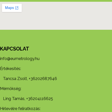
KAPCSOLAT
info@eumetrology.hu
Értékesítés:
Tancsa Zsolt, +36202687646
Mérnökség:
Ling Tamás, +36204116625
Hírlevélre feliratkozás: