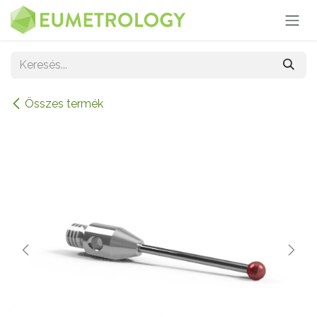
Kihagyás és továbblépés a tartalomhoz
Összes termék