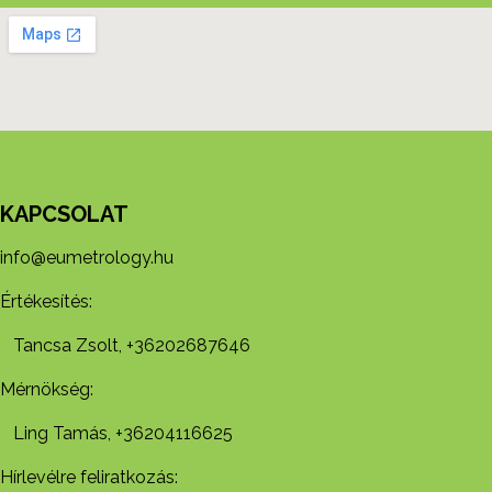
KAPCSOLAT
info@eumetrology.hu
Értékesítés:
Tancsa Zsolt, +36202687646
Mérnökség:
Ling Tamás, +36204116625
Hírlevélre feliratkozás: