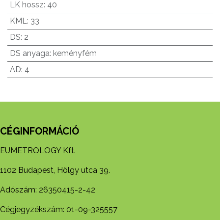
LK hossz
:
40
KML
:
33
DS
:
2
DS anyaga
:
keményfém
AD
:
4
CÉGINFORMÁCIÓ
EUMETROLOGY Kft.
1102 Budapest, Hölgy utca 39.
Adószám: 26350415-2-42
Cégjegyzékszám: 01-09-325557