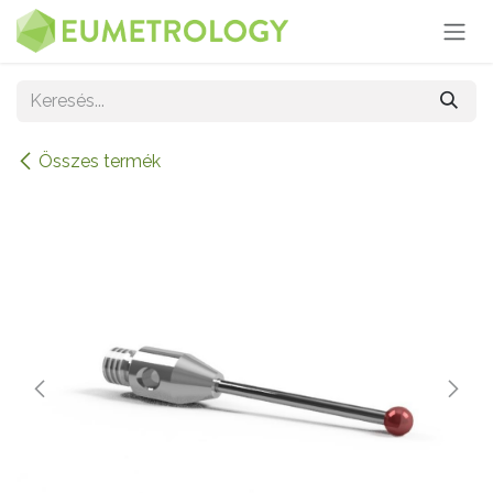
Kihagyás és továbblépés a tartalomhoz
Összes termék