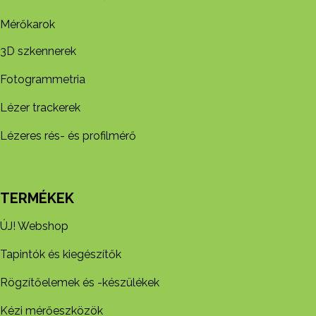
Mérőkarok
3D szkennerek
Fotogrammetria
Lézer trackerek
Lézeres rés- és profilmérő
TERMÉKEK
ÚJ! Webshop
Tapintók és kiegészítők
Rögzítőelemek és -készül​ékek
Kézi mérőeszközök