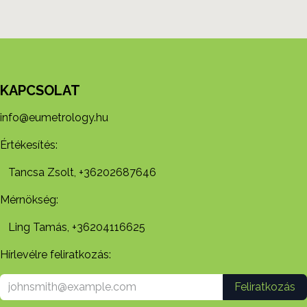
KAPCSOLAT
info@eumetrology.hu
Értékesítés:
Tancsa Zsolt, +36202687646
Mérnökség:
Ling Tamás, +36204116625
Hírlevélre feliratkozás:
Feliratkozás