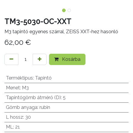
TM3-5030-OC-XXT
M3 tapintó egyenes szárral, ZEISS XXT-hez hasonló
62,00
€
Kosárba
Terméktípus
:
Tapintó
Menet
:
M3
Tapintógömb átmérő (D)
:
5
Gömb anyaga
:
rubin
L hossz
:
30
ML
:
21