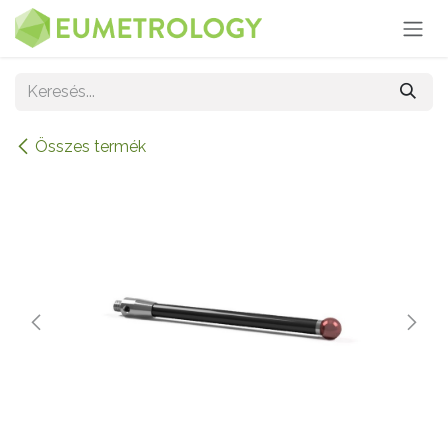
Kihagyás és továbblépés a tartalomhoz
Összes termék