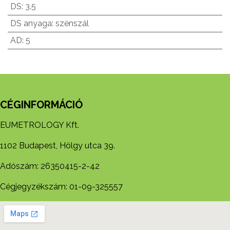
DS
:
3.5
DS anyaga
:
szénszál
AD
:
5
CÉGINFORMÁCIÓ
EUMETROLOGY Kft.
1102 Budapest, Hölgy utca 39.
Adószám: 26350415-2-42
Cégjegyzékszám: 01-09-325557