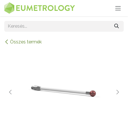
Kihagyás és továbblépés a tartalomhoz
Összes termék