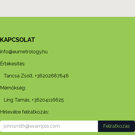
KAPCSOLAT
info@eumetrology.hu
Értékesítés:
Tancsa Zsolt, +36202687646
Mérnökség:
Ling Tamás, +36204116625
Hírlevélre feliratkozás:
Feliratkozás