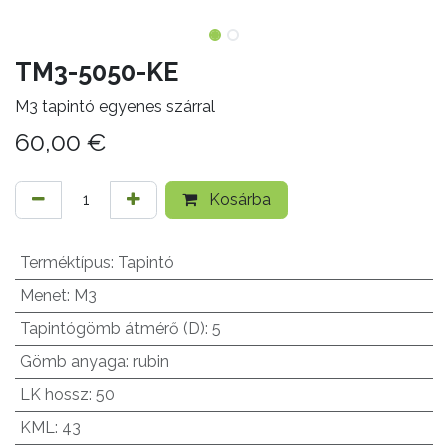
TM3-5050-KE
M3 tapintó egyenes szárral
60,00
€
Kosárba
Terméktípus
:
Tapintó
Menet
:
M3
Tapintógömb átmérő (D)
:
5
Gömb anyaga
:
rubin
LK hossz
:
50
KML
:
43