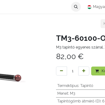
Magya
TM3-60100-
M3 tapintó egyenes szárral
82,00
€
Ko
Terméktípus
:
Tapintó
Menet
:
M3
Tapintógömb átmérő (D)
:
6