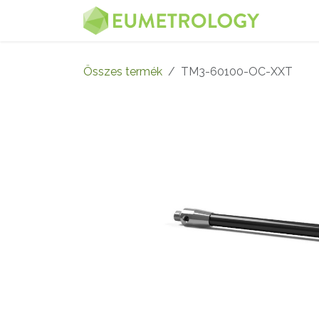
Kihagyás és továbblépés a tartalomhoz
MENÜ
Összes termék
TM3-60100-OC-XXT