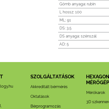
Gömb anyaga
:
rubin
L hossz
:
100
ML
:
91
DS
:
3.5
DS anyaga
:
szénszál
AD
:
5
T
SZOLGÁLTATÁSOK
HEXAGO
MÉRŐGÉP
logy.hu
Akkreditált bérmérés
Mérőkarok
Oktatások
3D szkenner
,
Bérprogramozás