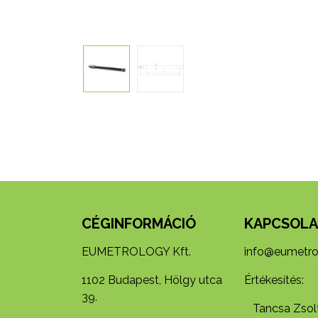
CÉGINFORMÁCIÓ
KAPCSOLA
EUMETROLOGY Kft.
info@eumetro
1102 Budapest, Hölgy utca
Értékesítés:
39.
Tancsa Zsolt