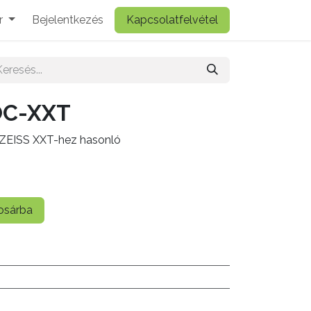
r
Bejelentkezés
Kapcsolatfelvétel
OC-XXT
, ZEISS XXT-hez hasonló
sárba