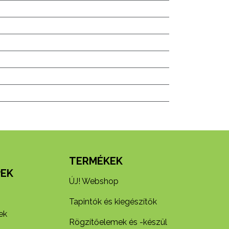
N
TERMÉKEK
EK
ÚJ! Webshop
Tapintók és kiegészítők
ek
Rögzítőelemek és -készül​