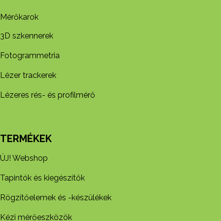
Mérőkarok
3D szkennerek
Fotogrammetria
Lézer trackerek
Lézeres rés- és profilmérő
TERMÉKEK
ÚJ! Webshop
Tapintók és kiegészítők
Rögzítőelemek és -készül​ékek
Kézi mérőeszközök