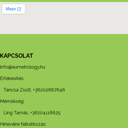
KAPCSOLAT
info@eumetrology.hu
Értékesítés:
Tancsa Zsolt, +36202687646
Mérnökség:
Ling Tamás, +36204116625
Hírlevélre feliratkozás: