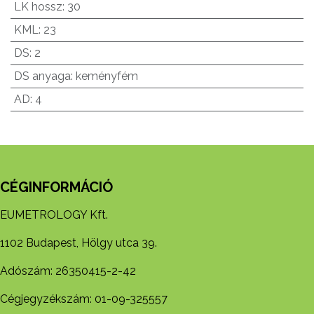
LK hossz
:
30
KML
:
23
DS
:
2
DS anyaga
:
keményfém
AD
:
4
CÉGINFORMÁCIÓ
EUMETROLOGY Kft.
1102 Budapest, Hölgy utca 39.
Adószám: 26350415-2-42
Cégjegyzékszám: 01-09-325557