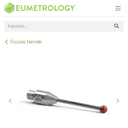
Kihagyás és továbblépés a tartalomhoz
Összes termék