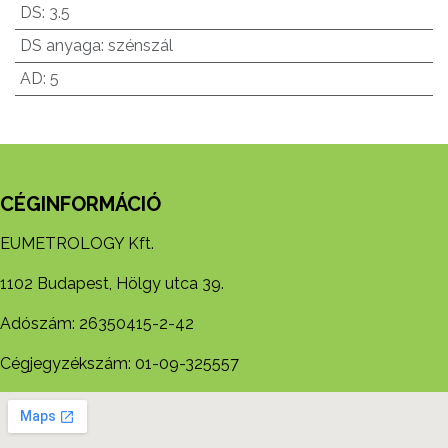
DS
:
3.5
DS anyaga
:
szénszál
AD
:
5
CÉGINFORMÁCIÓ
EUMETROLOGY Kft.
1102 Budapest, Hölgy utca 39.
Adószám: 26350415-2-42
Cégjegyzékszám: 01-09-325557