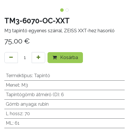
TM3-6070-OC-XXT
M3 tapintó egyenes szárral, ZEISS XXT-hez hasonló
75,00
€
Kosárba
Terméktípus
:
Tapintó
Menet
:
M3
Tapintógömb átmérő (D)
:
6
Gömb anyaga
:
rubin
L hossz
:
70
ML
:
61