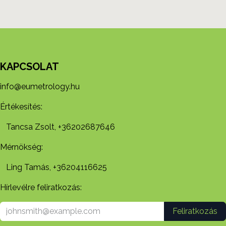
KAPCSOLAT
info@eumetrology.hu
Értékesítés:
Tancsa Zsolt, +36202687646
Mérnökség:
Ling Tamás, +36204116625
Hírlevélre feliratkozás:
Feliratkozás