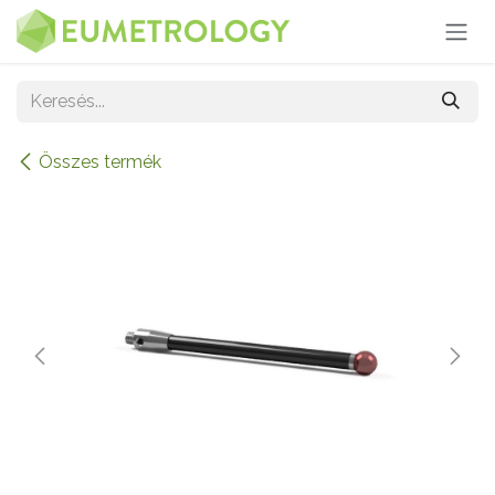
Kihagyás és továbblépés a tartalomhoz
Összes termék