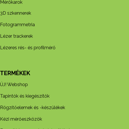
Mérőkarok
3D szkennerek
Fotogrammetria
Lézer trackerek
Lézeres rés- és profilmérő
TERMÉKEK
ÚJ! Webshop
Tapintók és kiegészítők
Rögzítőelemek és -készül​ékek
Kézi mérőeszközök