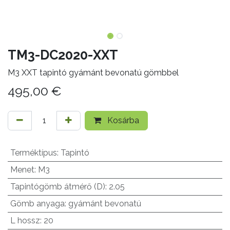
TM3-DC2020-XXT
M3 XXT tapintó gyámánt bevonatú gömbbel
495,00
€
Kosárba
Terméktípus
:
Tapintó
Menet
:
M3
Tapintógömb átmérő (D)
:
2.05
Gömb anyaga
:
gyámánt bevonatú
L hossz
:
20