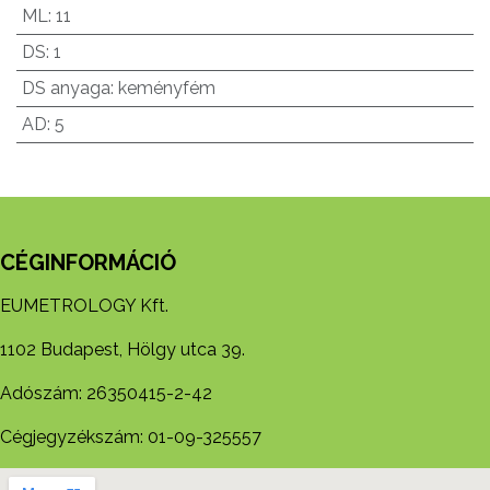
ML
:
11
DS
:
1
DS anyaga
:
keményfém
AD
:
5
CÉGINFORMÁCIÓ
EUMETROLOGY Kft.
1102 Budapest, Hölgy utca 39.
Adószám: 26350415-2-42
Cégjegyzékszám: 01-09-325557