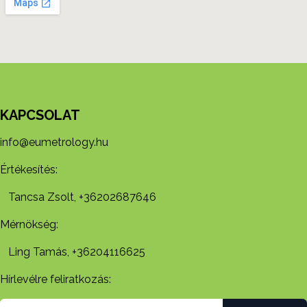
KAPCSOLAT
info@eumetrology.hu
Értékesítés:
Tancsa Zsolt, +36202687646
Mérnökség:
Ling Tamás, +36204116625
Hírlevélre feliratkozás: