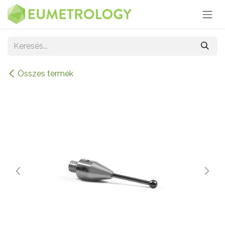
Kihagyás és továbblépés a tartalomhoz
Összes termék