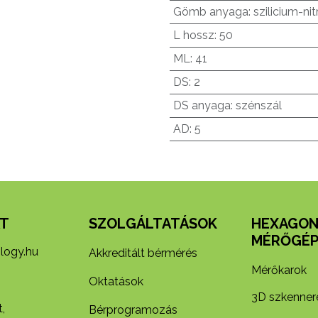
Gömb anyaga
:
szilicium-nit
L hossz
:
50
ML
:
41
DS
:
2
DS anyaga
:
szénszál
AD
:
5
T
SZOLGÁLTATÁSOK
HEXAGO
MÉRŐGÉP
logy.hu
Akkreditált bérmérés
Mérőkarok
Oktatások
3D szkenner
,
Bérprogramozás