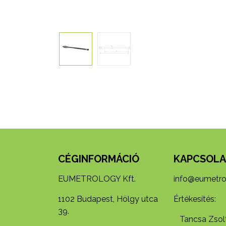
CÉGINFORMÁCIÓ
KAPCSOLA
EUMETROLOGY Kft.
info@eumetro
1102 Budapest, Hölgy utca
Értékesítés:
39.
Tancsa Zsolt