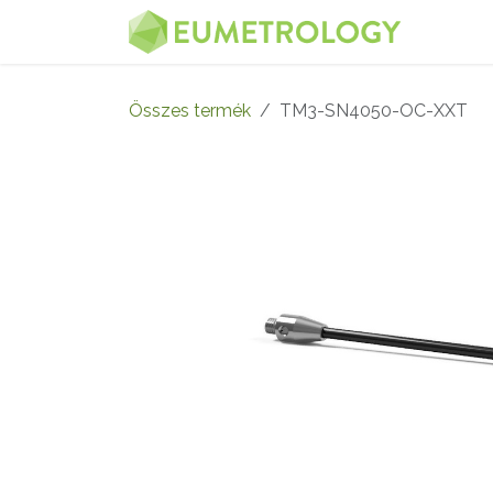
Kihagyás és továbblépés a tartalomhoz
MENÜ
Összes termék
TM3-SN4050-OC-XXT