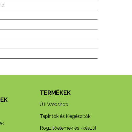
rid
N
TERMÉKEK
EK
ÚJ! Webshop
Tapintók és kiegészítők
ek
Rögzítőelemek és -készül​