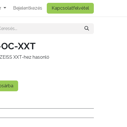
r
Bejelentkezés
Kapcsolatfelvétel
-OC-XXT
, ZEISS XXT-hez hasonló
sárba