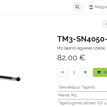
Magya
TM3-SN4050
M3 tapintó egyenes szárral
82,00
€
Ko
Terméktípus
:
Tapintó
Menet
:
M3
Tapintógömb átmérő (D)
:
4