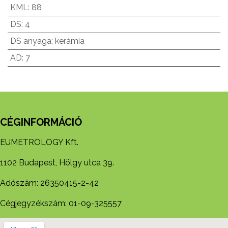
KML
:
88
DS
:
4
DS anyaga
:
kerámia
AD
:
7
CÉGINFORMÁCIÓ
EUMETROLOGY Kft.
1102 Budapest, Hölgy utca 39.
Adószám: 26350415-2-42
Cégjegyzékszám: 01-09-325557