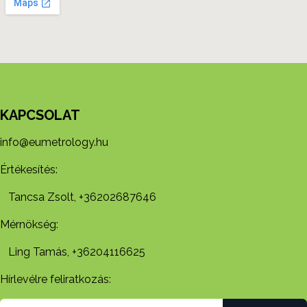
KAPCSOLAT
info@eumetrology.hu
Értékesítés:
Tancsa Zsolt, +36202687646
Mérnökség:
Ling Tamás, +36204116625
Hírlevélre feliratkozás: