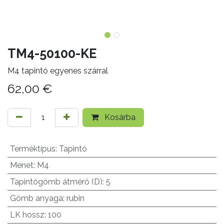
TM4-50100-KE
M4 tapintó egyenes szárral
62,00
€
Kosárba
Terméktípus
:
Tapintó
Menet
:
M4
Tapintógömb átmérő (D)
:
5
Gömb anyaga
:
rubin
LK hossz
:
100