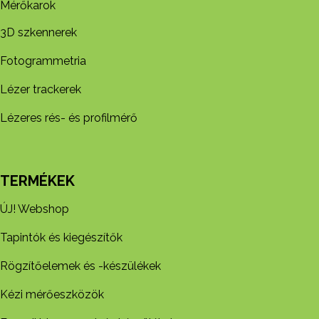
Mérőkarok
3D szkennerek
Fotogrammetria
Lézer trackerek
Lézeres rés- és profilmérő
TERMÉKEK
ÚJ! Webshop
Tapintók és kiegészítők
Rögzítőelemek és -készül​ékek
Kézi mérőeszközök