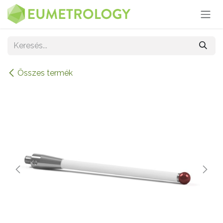
Kihagyás és továbblépés a tartalomhoz
Összes termék