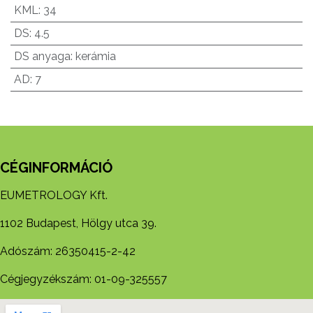
KML
:
34
DS
:
4.5
DS anyaga
:
kerámia
AD
:
7
CÉGINFORMÁCIÓ
EUMETROLOGY Kft.
1102 Budapest, Hölgy utca 39.
Adószám: 26350415-2-42
Cégjegyzékszám: 01-09-325557