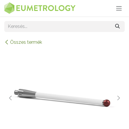
Kihagyás és továbblépés a tartalomhoz
Összes termék