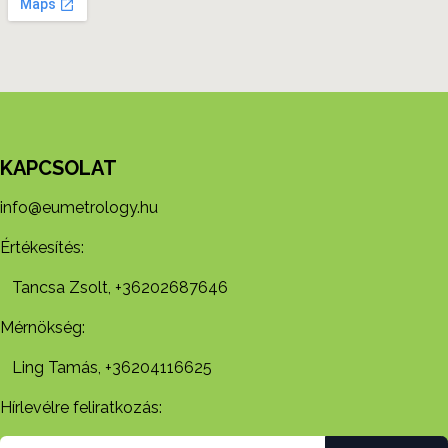
KAPCSOLAT
info@eumetrology.hu
Értékesítés:
Tancsa Zsolt, +36202687646
Mérnökség:
Ling Tamás, +36204116625
Hírlevélre feliratkozás: