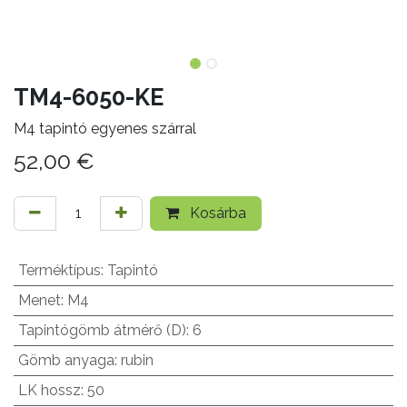
TM4-6050-KE
M4 tapintó egyenes szárral
52,00
€
Kosárba
Terméktípus
:
Tapintó
Menet
:
M4
Tapintógömb átmérő (D)
:
6
Gömb anyaga
:
rubin
LK hossz
:
50