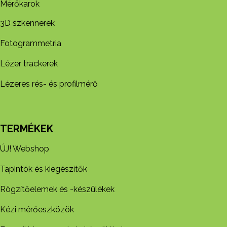
Mérőkarok
3D szkennerek
Fotogrammetria
Lézer trackerek
Lézeres rés- és profilmérő
TERMÉKEK
ÚJ! Webshop
Tapintók és kiegészítők
Rögzítőelemek és -készül​ékek
Kézi mérőeszközök