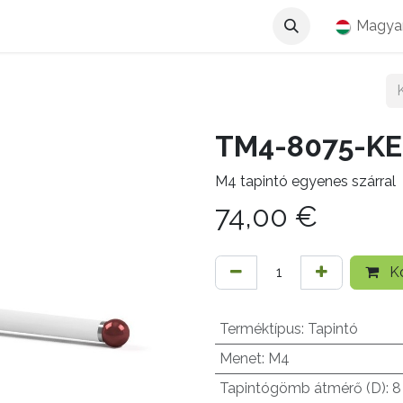
Magya
TM4-8075-KE
M4 tapintó egyenes szárral
74,00
€
Ko
Terméktípus
:
Tapintó
Menet
:
M4
Tapintógömb átmérő (D)
:
8