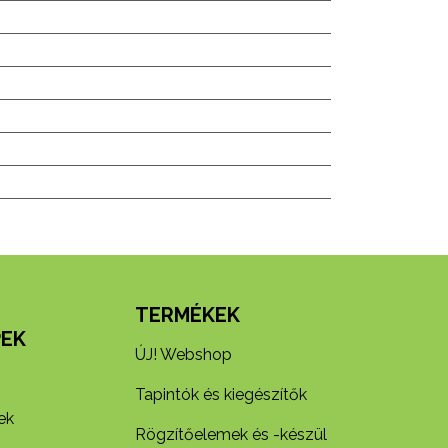
N
TERMÉKEK
EK
ÚJ! Webshop
Tapintók és kiegészítők
ek
Rögzítőelemek és -készül​