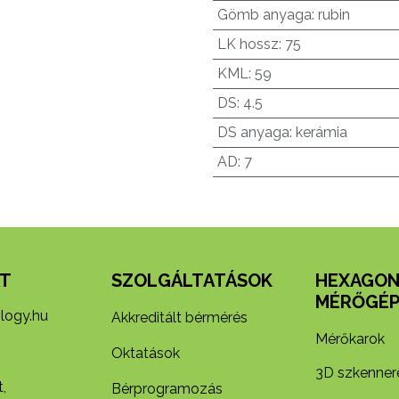
Gömb anyaga
:
rubin
LK hossz
:
75
KML
:
59
DS
:
4.5
DS anyaga
:
kerámia
AD
:
7
T
SZOLGÁLTATÁSOK
HEXAGO
MÉRŐGÉP
logy.hu
Akkreditált bérmérés
Mérőkarok
Oktatások
3D szkenner
,
Bérprogramozás