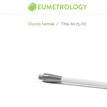
Kihagyás és továbblépés a tartalomhoz
MENÜ
Összes termék
TM4-8075-KE