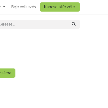
r
Bejelentkezés
Kapcsolatfelvétel
sárba