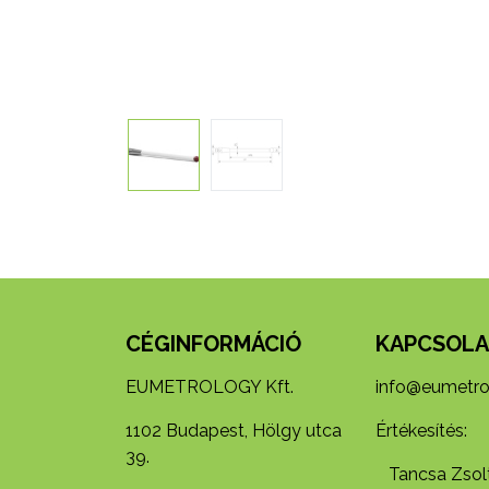
CÉGINFORMÁCIÓ
KAPCSOLA
EUMETROLOGY Kft.
info@eumetro
1102 Budapest, Hölgy utca
Értékesítés:
39.
Tancsa Zsolt