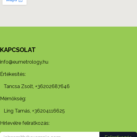
KAPCSOLAT
info@eumetrology.hu
Értékesítés:
Tancsa Zsolt, +36202687646
Mérnökség:
Ling Tamás, +36204116625
Hírlevélre feliratkozás: