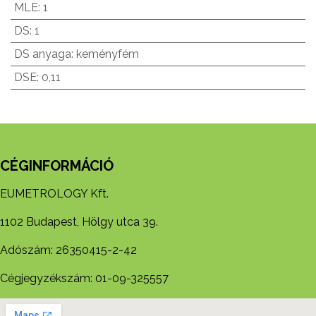
MLE
:
1
DS
:
1
DS anyaga
:
keményfém
DSE
:
0,11
CÉGINFORMÁCIÓ
EUMETROLOGY Kft.
1102 Budapest, Hölgy utca 39.
Adószám: 26350415-2-42
Cégjegyzékszám: 01-09-325557