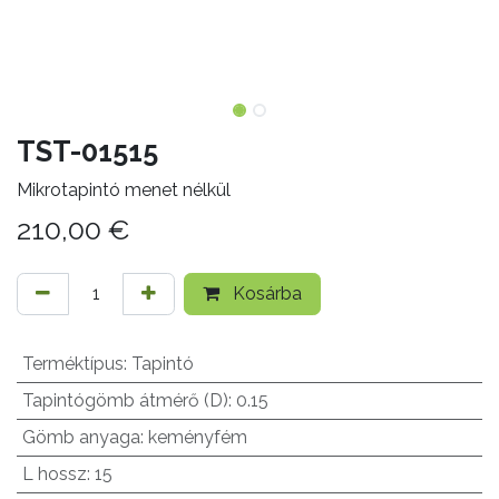
TST-01515
Mikrotapintó menet nélkül
210,00
€
Kosárba
Terméktípus
:
Tapintó
Tapintógömb átmérő (D)
:
0.15
Gömb anyaga
:
keményfém
L hossz
:
15