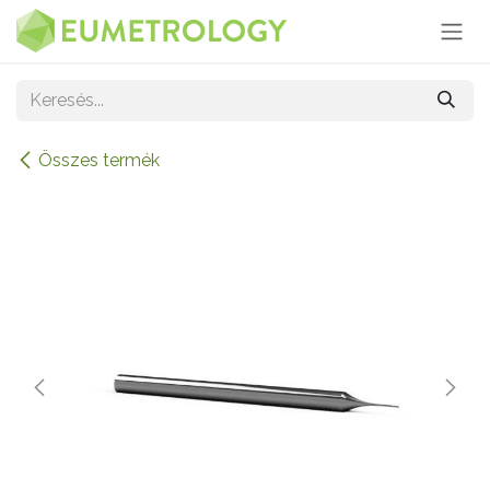
Kihagyás és továbblépés a tartalomhoz
Összes termék