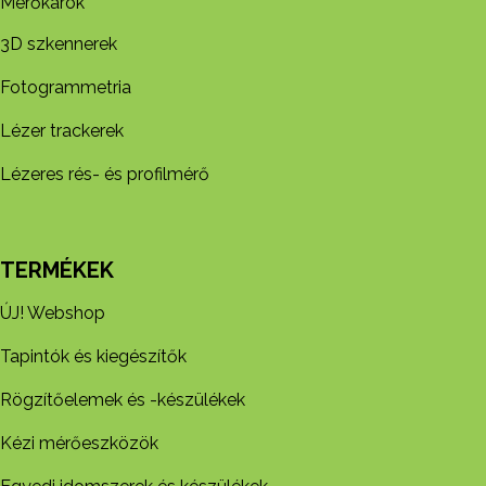
Mérőkarok
3D szkennerek
Fotogrammetria
Lézer trackerek
Lézeres rés- és profilmérő
TERMÉKEK
ÚJ! Webshop
Tapintók és kiegészítők
Rögzítőelemek és -készül​ékek
Kézi mérőeszközök