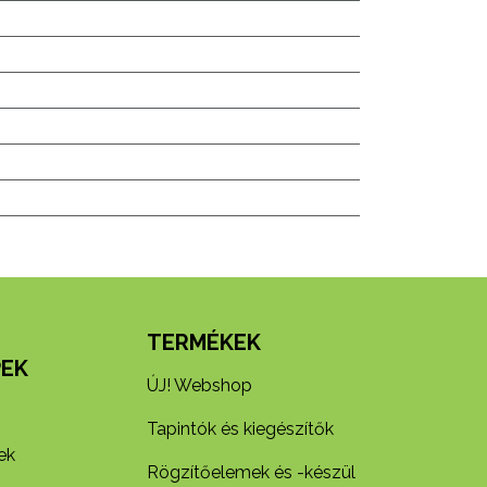
N
TERMÉKEK
EK
ÚJ! Webshop
Tapintók és kiegészítők
ek
Rögzítőelemek és -készül​