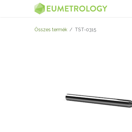
Kihagyás és továbblépés a tartalomhoz
MENÜ
Összes termék
TST-0315