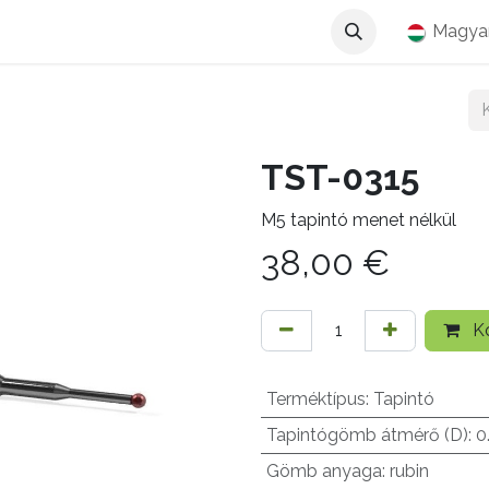
Magya
TST-0315
M5 tapintó menet nélkül
38,00
€
Ko
Terméktípus
:
Tapintó
Tapintógömb átmérő (D)
:
0
Gömb anyaga
:
rubin