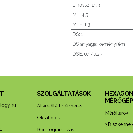
L hossz
:
15.3
ML
:
4.5
MLE
:
1,3
DS
:
1
DS anyaga
:
keményfém
DSE
:
0,5/0,23
T
SZOLGÁLTATÁSOK
HEXAGO
MÉRŐGÉP
logy.hu
Akkreditált bérmérés
Mérőkarok
Oktatások
3D szkenner
,
Bérprogramozás