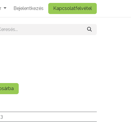
r
Bejelentkezés
Kapcsolatfelvétel
sárba
.3