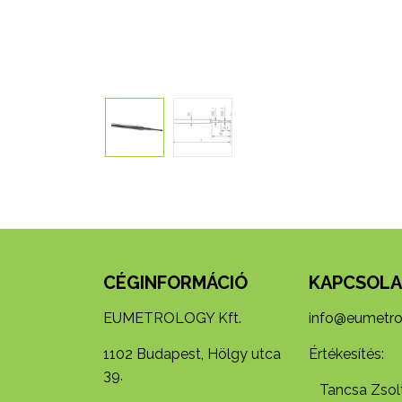
CÉGINFORMÁCIÓ
KAPCSOLA
EUMETROLOGY Kft.
info@eumetro
1102 Budapest, Hölgy utca
Értékesítés:
39.
Tancsa Zsolt