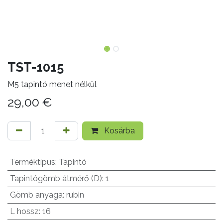
TST-1015
M5 tapintó menet nélkül
29,00
€
Kosárba
Terméktípus
:
Tapintó
Tapintógömb átmérő (D)
:
1
Gömb anyaga
:
rubin
L hossz
:
16