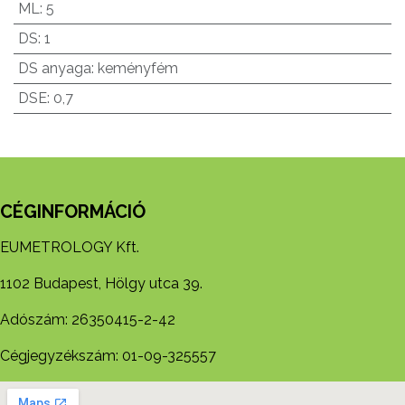
ML
:
5
DS
:
1
DS anyaga
:
keményfém
DSE
:
0,7
CÉGINFORMÁCIÓ
EUMETROLOGY Kft.
1102 Budapest, Hölgy utca 39.
Adószám: 26350415-2-42
Cégjegyzékszám: 01-09-325557