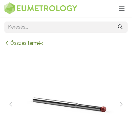
Kihagyás és továbblépés a tartalomhoz
Összes termék