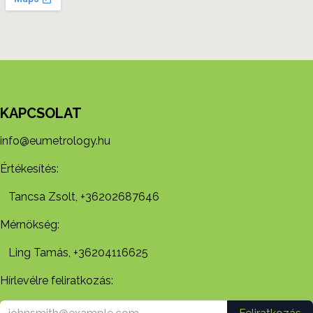
KAPCSOLAT
info@eumetrology.hu
Értékesítés:
Tancsa Zsolt, +36202687646
Mérnökség:
Ling Tamás, +36204116625
Hírlevélre feliratkozás: