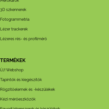
Mérőkarok
3D szkennerek
Fotogrammetria
Lézer trackerek
Lézeres rés- és profilmérő
TERMÉKEK
ÚJ! Webshop
Tapintók és kiegészítők
Rögzítőelemek és -készül​ékek
Kézi mérőeszközök
Egyedi idomszerek és készülékek