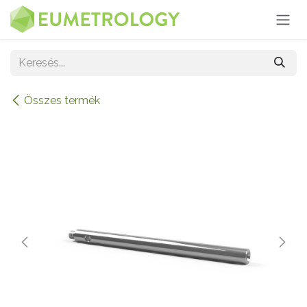
Kihagyás és továbblépés a tartalomhoz
Összes termék