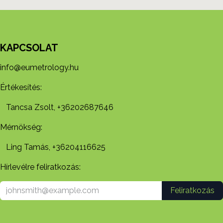
KAPCSOLAT
info@eumetrology.hu
Értékesítés:
Tancsa Zsolt, +36202687646
Mérnökség:
Ling Tamás, +36204116625
Hírlevélre feliratkozás:
Feliratkozás