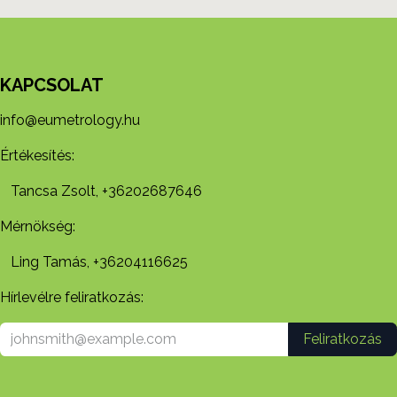
KAPCSOLAT
info@eumetrology.hu
Értékesítés:
Tancsa Zsolt, +36202687646
Mérnökség:
Ling Tamás, +36204116625
Hírlevélre feliratkozás:
Feliratkozás