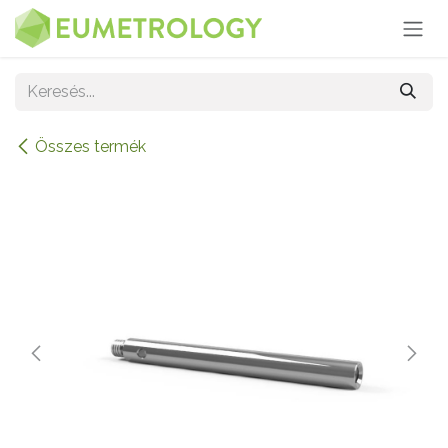
Kihagyás és továbblépés a tartalomhoz
Összes termék