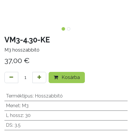
VM3-4.30-KE
M3 hosszabbító
37,00
€
Kosárba
Terméktípus
:
Hosszabbító
Menet
:
M3
L hossz
:
30
DS
:
3.5