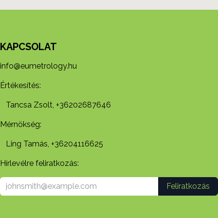
KAPCSOLAT
info@eumetrology.hu
Értékesítés:
Tancsa Zsolt, +36202687646
Mérnökség:
Ling Tamás, +36204116625
Hírlevélre feliratkozás:
Feliratkozás