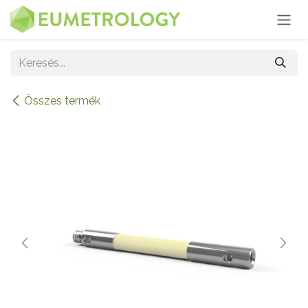
Kihagyás és továbblépés a tartalomhoz
Összes termék