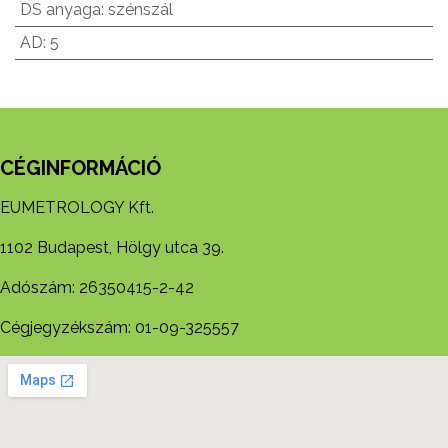
DS anyaga
:
szénszál
AD
:
5
CÉGINFORMÁCIÓ
EUMETROLOGY Kft.
1102 Budapest, Hölgy utca 39.
Adószám: 26350415-2-42
Cégjegyzékszám: 01-09-325557