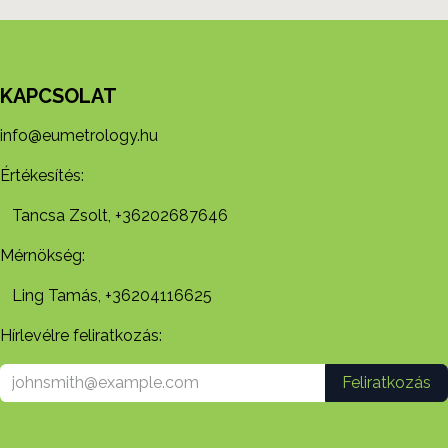
KAPCSOLAT
info@eumetrology.hu
Értékesítés:
Tancsa Zsolt, +36202687646
Mérnökség:
Ling Tamás, +36204116625
Hírlevélre feliratkozás:
Feliratkozás