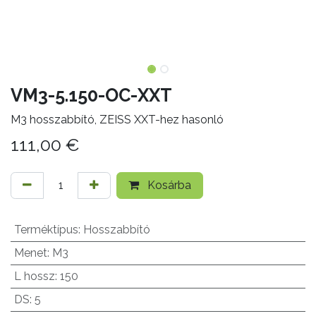
VM3-5.150-OC-XXT
M3 hosszabbító, ZEISS XXT-hez hasonló
111,00
€
Kosárba
Terméktípus
:
Hosszabbító
Menet
:
M3
L hossz
:
150
DS
:
5