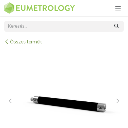
Kihagyás és továbblépés a tartalomhoz
Összes termék