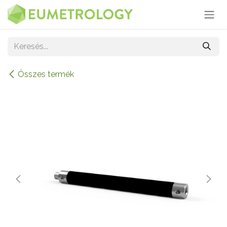
Kihagyás és továbblépés a tartalomhoz
Összes termék