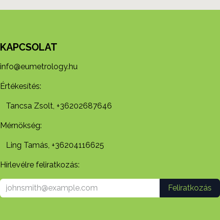
KAPCSOLAT
info@eumetrology.hu
Értékesítés:
Tancsa Zsolt, +36202687646
Mérnökség:
Ling Tamás, +36204116625
Hírlevélre feliratkozás:
Feliratkozás