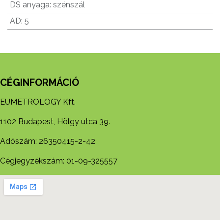
DS anyaga
:
szénszál
AD
:
5
CÉGINFORMÁCIÓ
EUMETROLOGY Kft.
1102 Budapest, Hölgy utca 39.
Adószám: 26350415-2-42
Cégjegyzékszám: 01-09-325557