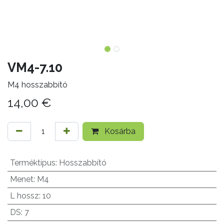
VM4-7.10
M4 hosszabbító
14,00
€
Kosárba
Terméktípus
:
Hosszabbító
Menet
:
M4
L hossz
:
10
DS
:
7