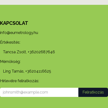
KAPCSOLAT
info@eumetrology.hu
Értékesítés:
Tancsa Zsolt, +36202687646
Mérnökség:
Ling Tamás, +36204116625
Hírlevélre feliratkozás:
Feliratkozás