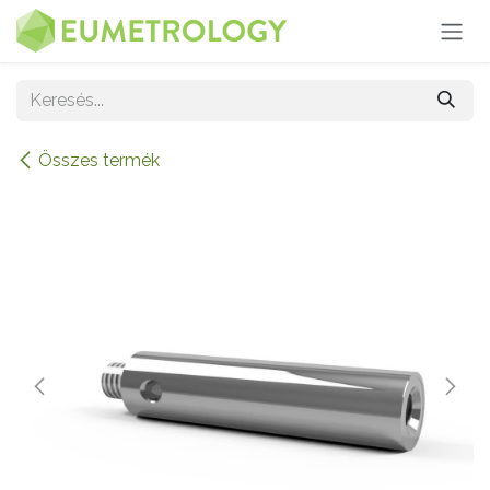
Kihagyás és továbblépés a tartalomhoz
Összes termék