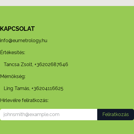
KAPCSOLAT
info@eumetrology.hu
Értékesítés:
Tancsa Zsolt, +36202687646
Mérnökség:
Ling Tamás, +36204116625
Hírlevélre feliratkozás:
Feliratkozás