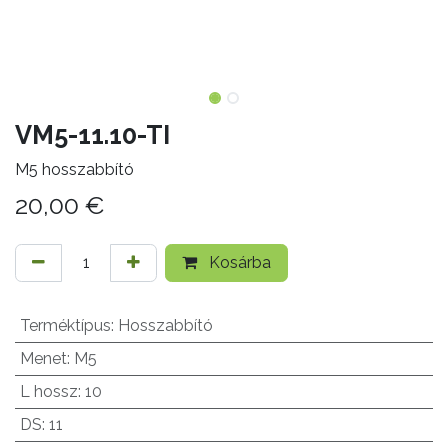
VM5-11.10-TI
M5 hosszabbító
20,00
€
Kosárba
Terméktípus
:
Hosszabbító
Menet
:
M5
L hossz
:
10
DS
:
11