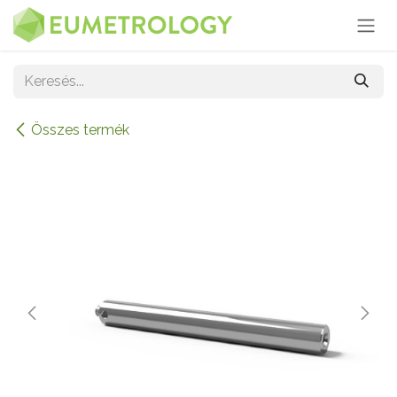
Kihagyás és továbblépés a tartalomhoz
Összes termék