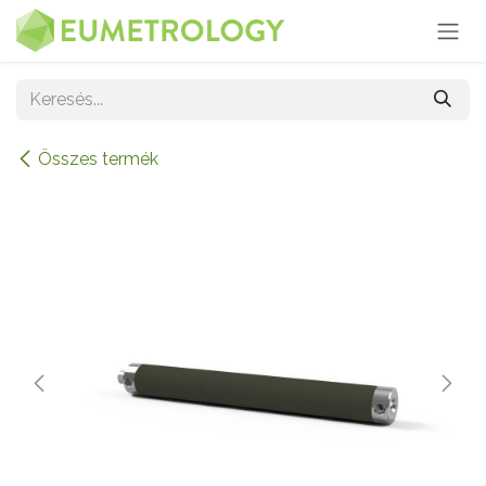
Kihagyás és továbblépés a tartalomhoz
Összes termék