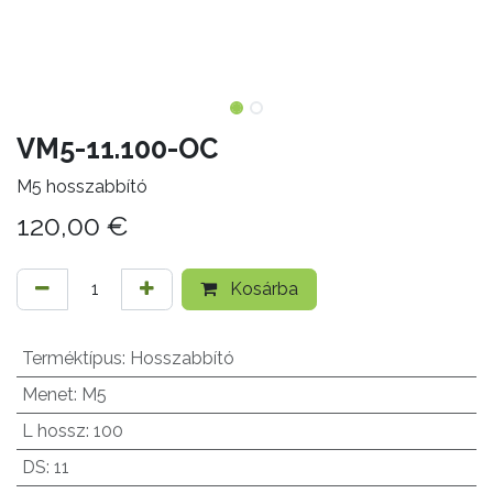
VM5-11.100-OC
M5 hosszabbító
120,00
€
Kosárba
Terméktípus
:
Hosszabbító
Menet
:
M5
L hossz
:
100
DS
:
11