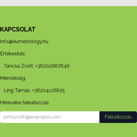
KAPCSOLAT
info@eumetrology.hu
Értékesítés:
Tancsa Zsolt, +36202687646
Mérnökség:
Ling Tamás, +36204116625
Hírlevélre feliratkozás:
Feliratkozás