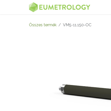
Kihagyás és továbblépés a tartalomhoz
MENÜ
Összes termék
VM5-11.150-OC