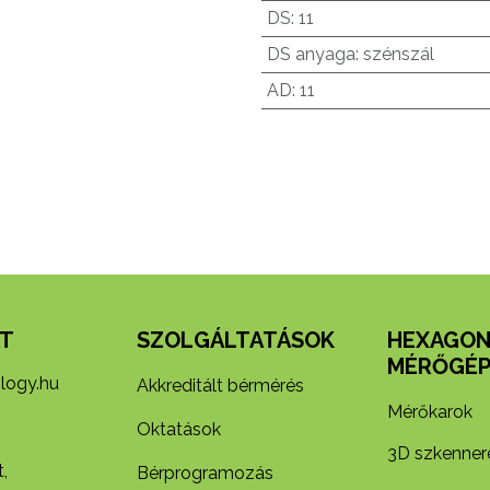
DS
:
11
DS anyaga
:
szénszál
AD
:
11
T
SZOLGÁLTATÁSOK
HEXAGO
MÉRŐGÉP
logy.hu
Akkreditált bérmérés
Mérőkarok
Oktatások
3D szkenner
,
Bérprogramozás