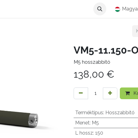
Magya
VM5-11.150-
M5 hosszabbító
138,00
€
Ko
Terméktípus
:
Hosszabbító
Menet
:
M5
L hossz
:
150