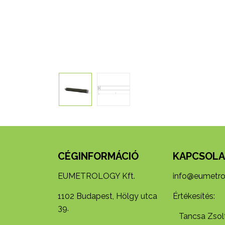
CÉGINFORMÁCIÓ
KAPCSOLA
EUMETROLOGY Kft.
info@eumetro
1102 Budapest, Hölgy utca
Értékesítés:
39.
Tancsa Zsolt