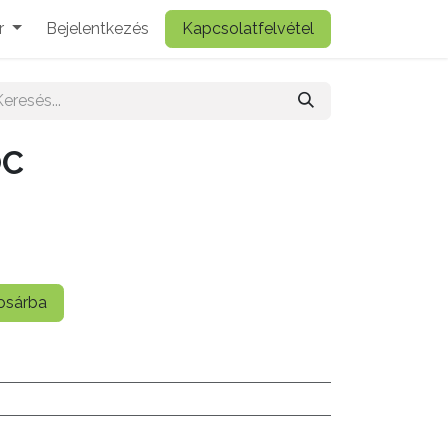
r
Bejelentkezés
Kapcsolatfelvétel
OC
sárba