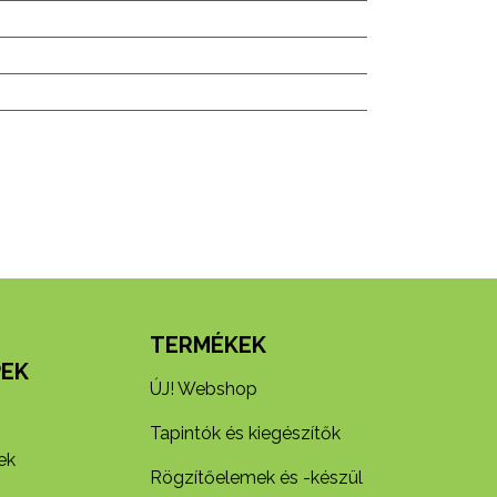
N
TERMÉKEK
EK
ÚJ! Webshop
Tapintók és kiegészítők
ek
Rögzítőelemek és -készül​