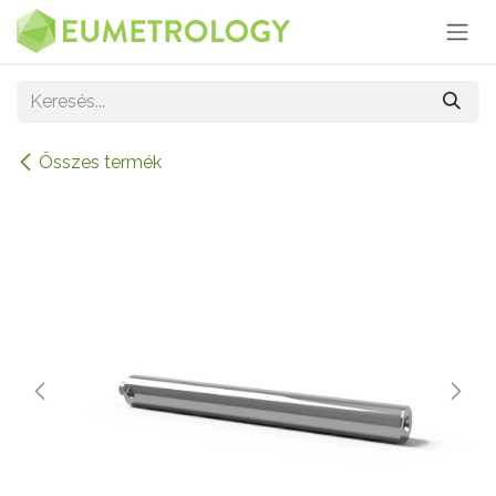
Kihagyás és továbblépés a tartalomhoz
Összes termék