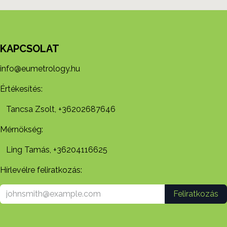
KAPCSOLAT
info@eumetrology.hu
Értékesítés:
Tancsa Zsolt, +36202687646
Mérnökség:
Ling Tamás, +36204116625
Hírlevélre feliratkozás:
Feliratkozás