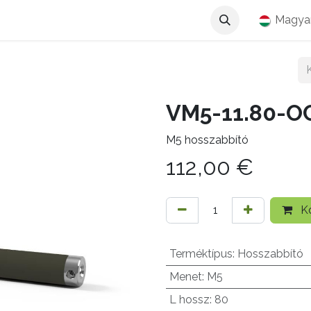
Magya
VM5-11.80-O
M5 hosszabbító
112,00
€
Ko
Terméktípus
:
Hosszabbító
Menet
:
M5
L hossz
:
80