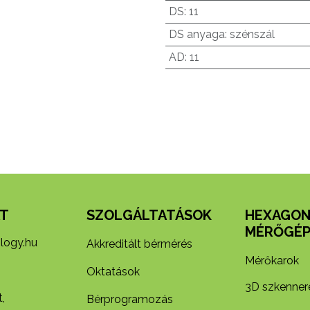
DS
:
11
DS anyaga
:
szénszál
AD
:
11
T
SZOLGÁLTATÁSOK
HEXAGO
MÉRŐGÉP
logy.hu
Akkreditált bérmérés
Mérőkarok
Oktatások
3D szkenner
,
Bérprogramozás