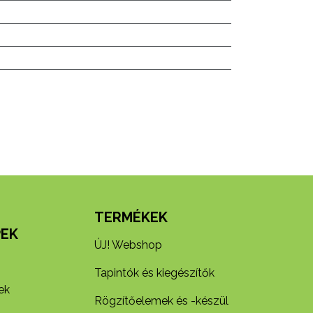
N
TERMÉKEK
EK
ÚJ! Webshop
Tapintók és kiegészítők
ek
Rögzítőelemek és -készül​