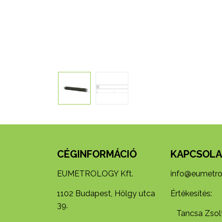
CÉGINFORMÁCIÓ
KAPCSOLA
EUMETROLOGY Kft.
info@eumetro
1102 Budapest, Hölgy utca
Értékesítés:
39.
Tancsa Zsolt