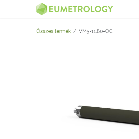
Kihagyás és továbblépés a tartalomhoz
MENÜ
Összes termék
VM5-11.80-OC