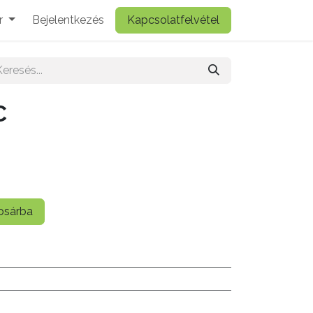
r
Bejelentkezés
Kapcsolatfelvétel
C
sárba