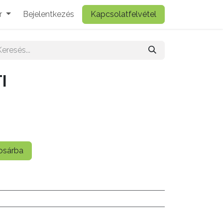
r
Bejelentkezés
Kapcsolatfelvétel
I
sárba