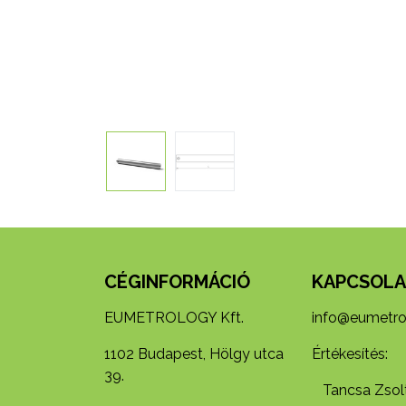
CÉGINFORMÁCIÓ
KAPCSOLA
EUMETROLOGY Kft.
info@eumetro
1102 Budapest, Hölgy utca
Értékesítés:
39.
Tancsa Zsolt