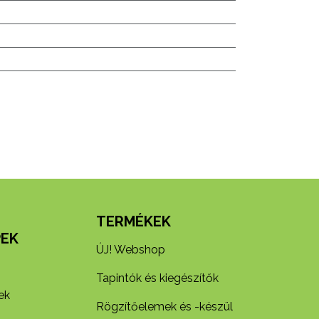
N
TERMÉKEK
EK
ÚJ! Webshop
Tapintók és kiegészítők
ek
Rögzítőelemek és -készül​