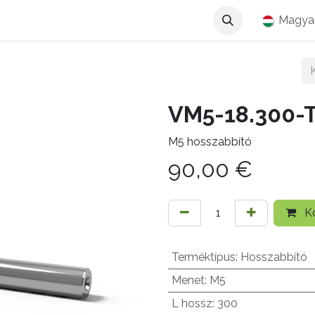
Magya
VM5-18.300-T
M5 hosszabbító
90,00
€
Ko
Terméktípus
:
Hosszabbító
Menet
:
M5
L hossz
:
300