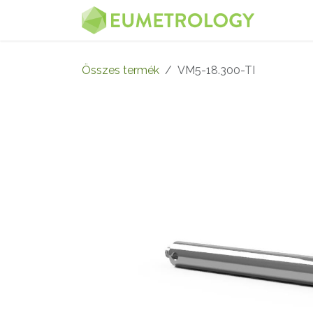
Kihagyás és továbblépés a tartalomhoz
MENÜ
Összes termék
VM5-18.300-TI