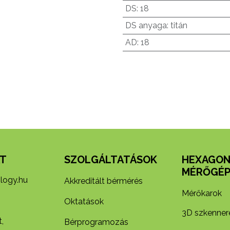
DS
:
18
DS anyaga
:
titán
AD
:
18
T
SZOLGÁLTATÁSOK
HEXAGO
MÉRŐGÉP
logy.hu
Akkreditált bérmérés
Mérőkarok
Oktatások
3D szkenner
,
Bérprogramozás