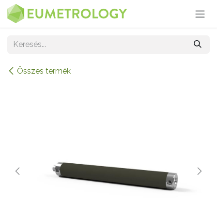
Kihagyás és továbblépés a tartalomhoz
Összes termék