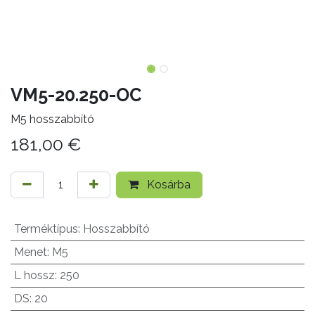
VM5-20.250-OC
M5 hosszabbító
181,00
€
Kosárba
Terméktípus
:
Hosszabbító
Menet
:
M5
L hossz
:
250
DS
:
20