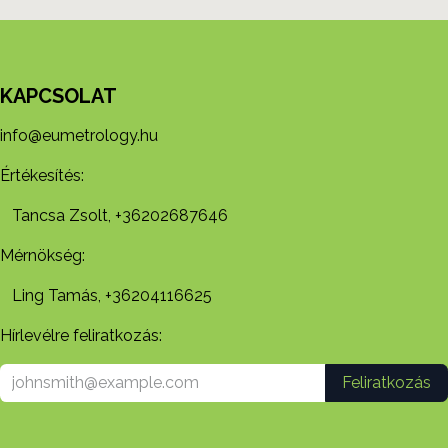
KAPCSOLAT
info@eumetrology.hu
Értékesítés:
Tancsa Zsolt, +36202687646
Mérnökség:
Ling Tamás, +36204116625
Hírlevélre feliratkozás:
Feliratkozás