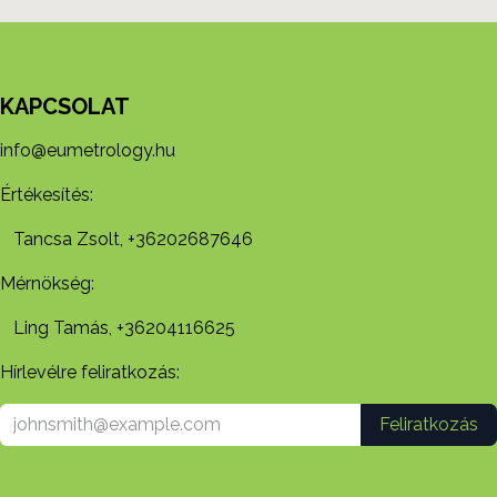
KAPCSOLAT
info@eumetrology.hu
Értékesítés:
Tancsa Zsolt, +36202687646
Mérnökség:
Ling Tamás, +36204116625
Hírlevélre feliratkozás:
Feliratkozás