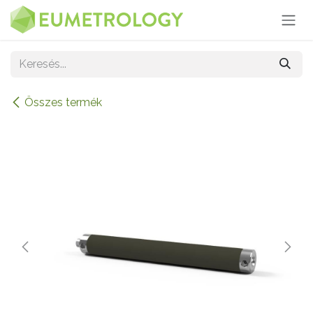
Kihagyás és továbblépés a tartalomhoz
Összes termék