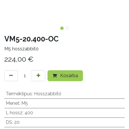
VM5-20.400-OC
M5 hosszabbító
224,00
€
Kosárba
Terméktípus
:
Hosszabbító
Menet
:
M5
L hossz
:
400
DS
:
20