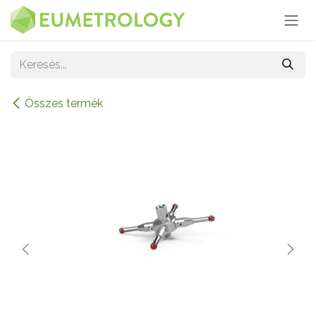
Kihagyás és továbblépés a tartalomhoz
Összes termék