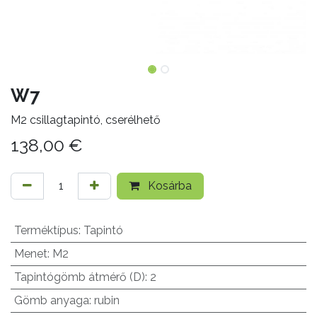
W7
M2 csillagtapintó, cserélhető
138,00
€
Kosárba
Terméktípus
:
Tapintó
Menet
:
M2
Tapintógömb átmérő (D)
:
2
Gömb anyaga
:
rubin