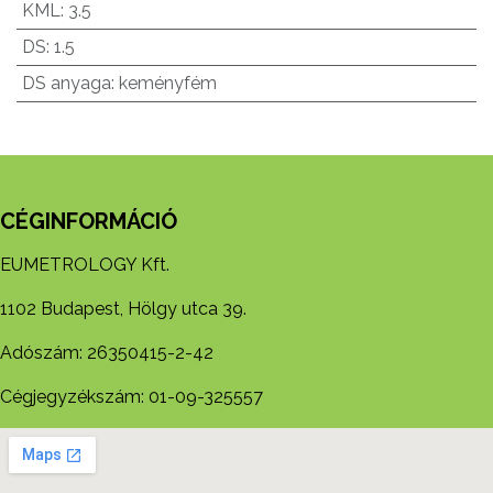
KML
:
3.5
DS
:
1.5
DS anyaga
:
keményfém
CÉGINFORMÁCIÓ
EUMETROLOGY Kft.
1102 Budapest, Hölgy utca 39.
Adószám: 26350415-2-42
Cégjegyzékszám: 01-09-325557