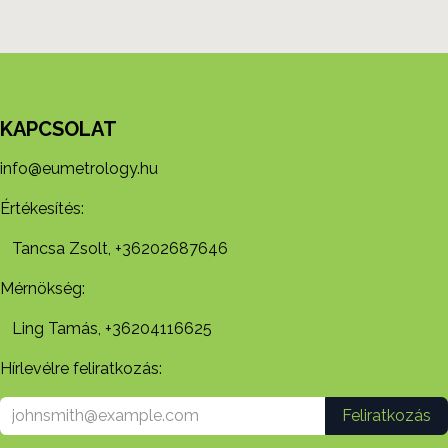
KAPCSOLAT
info@eumetrology.hu
Értékesítés:
Tancsa Zsolt, +36202687646
Mérnökség:
Ling Tamás, +36204116625
Hírlevélre feliratkozás:
Feliratkozás