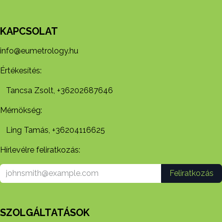
KAPCSOLAT
info@eumetrology.hu
Értékesítés:
Tancsa Zsolt, +36202687646
Mérnökség:
Ling Tamás, +36204116625
Hírlevélre feliratkozás:
Feliratkozás
SZOLGÁLTATÁSOK