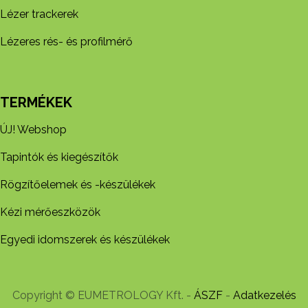
Lézer trackerek
Lézeres rés- és profilmérő
TERMÉKEK
ÚJ! Webshop
Tapintók és kiegészítők
Rögzítőelemek és -készül​ékek
Kézi mérőeszközök
Egyedi idomszerek és készülékek
Copyright © EUMETROLOGY Kft. -
ÁSZF
-
Adatkezelés