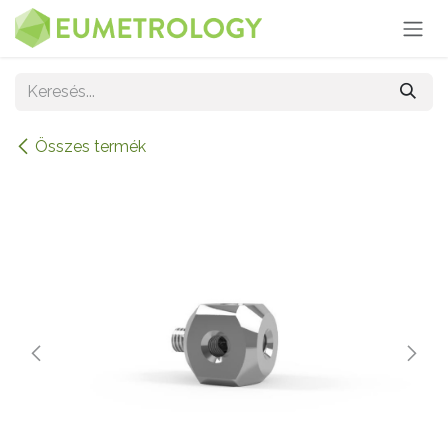
Kihagyás és továbblépés a tartalomhoz
Összes termék