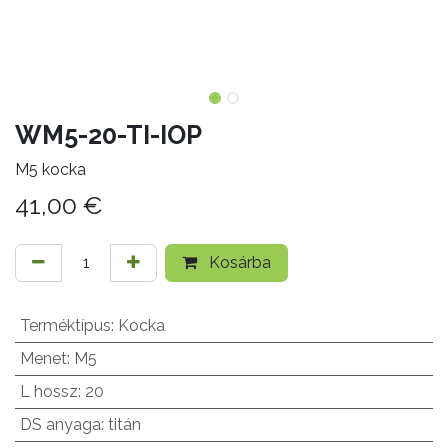
WM5-20-TI-IOP
M5 kocka
41,00
€
Kosárba
Terméktípus
:
Kocka
Menet
:
M5
L hossz
:
20
DS anyaga
:
titán