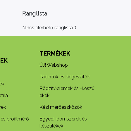
Ranglista
Nincs elérhető ranglista :(
N
TERMÉKEK
EK
ÚJ! Webshop
Tapintók és kiegészítők
ek
Rögzítőelemek és -készül​
tria
ékek
rek
Kézi mérőeszközök
 és profilmérő
Egyedi idomszerek és
készülékek