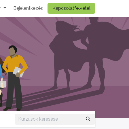
r
Bejelentkezés
Kapcsolatfelvétel