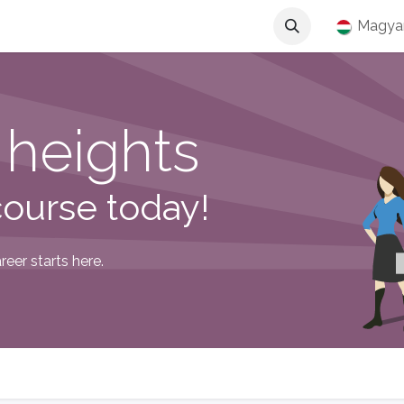
Magya
heights
course today!
eer starts here.