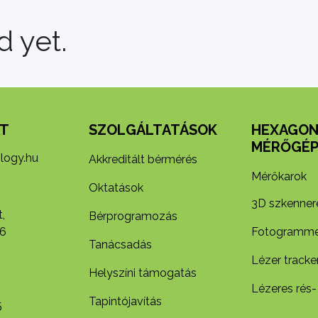
 yet.
T
SZOLGÁLTATÁSOK
HEXAGO
MÉRŐGÉP
logy.hu
Akkreditált bérmérés
Mérőkarok
Oktatások
3D szkenner
,
Bérprogramozás
6
Fotogramme
Tanácsadás
Lézer tracke
Helyszíni támogatás
Lézeres rés-
Tapintójavítás
5