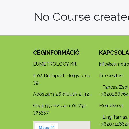
No Course created
CÉGINFORMÁCIÓ
KAPCSOLA
EUMETROLOGY Kft.
info@eumetro
1102 Budapest, Hölgy utca
Értékesítés:
39.
Tancsa Zsolt
Adószám: 26350415-2-42
+3620268764
Cégjegyzékszám: 01-09-
Mérnökség:
325557
Ling Tamás,
+3620411662