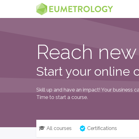
Kihagyás és továbblépés a tartalomhoz
MENÜ
Reach new 
Start your online 
Skill up and have an impact! Your business car
Time to start a course.
All courses
Certifications