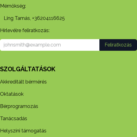
Mérnökség:
Ling Tamás, +36204116625
Hírlevélre feliratkozás:
Feliratkozás
SZOLGÁLTATÁSOK
Akkreditált bérmérés
Oktatások
Bérprogramozás
Tanácsadás
Helyszíni támogatás