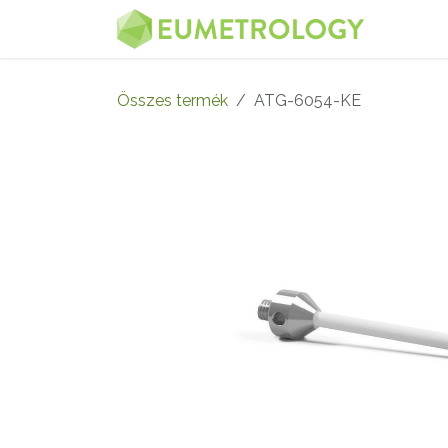
Kihagyás és továbblépés a tartalomhoz
MENÜ
Összes termék
ATG-6054-KE