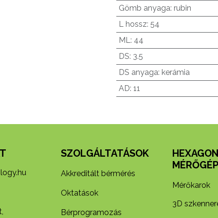
Gömb anyaga
:
rubin
L hossz
:
54
ML
:
44
DS
:
3.5
DS anyaga
:
kerámia
AD
:
11
T
SZOLGÁLTATÁSOK
HEXAGO
MÉRŐGÉP
logy.hu
Akkreditált bérmérés
Mérőkarok
Oktatások
3D szkenner
,
Bérprogramozás