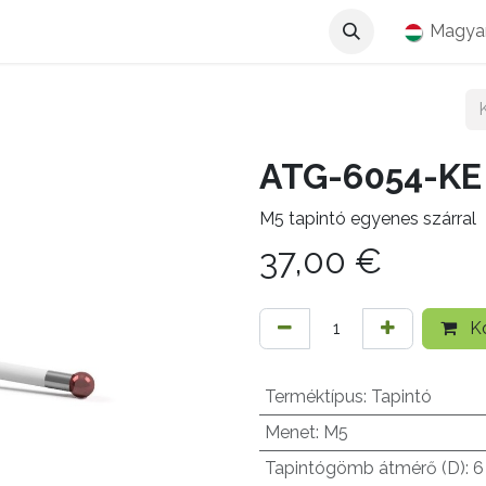
Magya
ATG-6054-KE
M5 tapintó egyenes szárral
37,00
€
Ko
Terméktípus
:
Tapintó
Menet
:
M5
Tapintógömb átmérő (D)
:
6