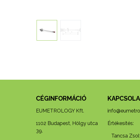
CÉGINFORMÁCIÓ
KAPCSOLA
EUMETROLOGY Kft.
info@eumetro
1102 Budapest, Hölgy utca
Értékesítés:
39.
Tancsa Zsolt