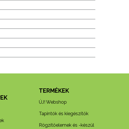
N
TERMÉKEK
EK
ÚJ! Webshop
Tapintók és kiegészítők
ek
Rögzítőelemek és -készül​