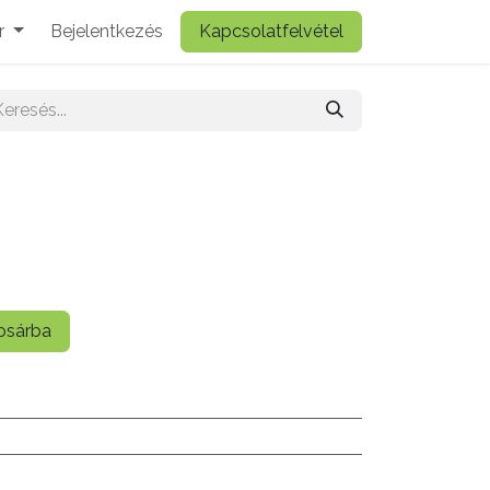
r
Bejelentkezés
Kapcsolatfelvétel
sárba